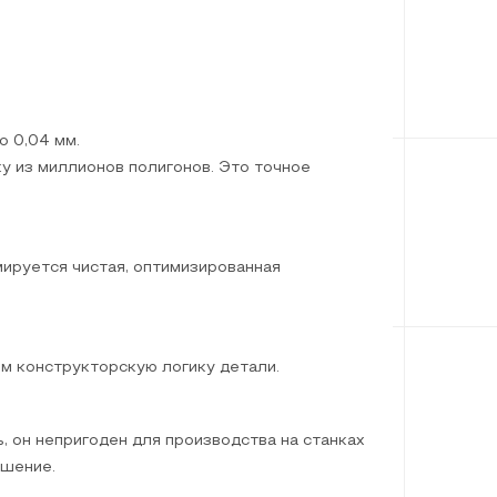
о 0,04 мм.
у из миллионов полигонов. Это точное
мируется чистая, оптимизированная
ем конструкторскую логику детали.
 он непригоден для производства на станках
ешение.