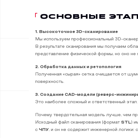
ОСНОВНЫЕ ЭТА
1. Высокоточное 3D-сканирование
Мы используем профессиональный 3D-скане
В результате сканирования мы получаем обла
представление физической формы, но оно не
2. Обработка данных и ретопология
Полученная «сырая» сетка очищается от шумо
поверхность.
3. Создание CAD-модели (реверс-инжинир
Это наиболее сложный и ответственный этап.
Почему твердотельная модель лучше, чем пр
Исходный файл сканирования (формат
STL
) 
с
ЧПУ
, и он не содержит инженерной логики: