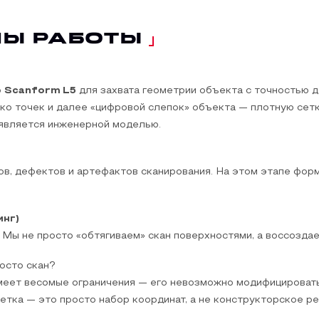
ПЫ РАБОТЫ
р
Scanform L5
для захвата геометрии объекта с точностью д
ко точек и далее «цифровой слепок» объекта — плотную сетк
 является инженерной моделью.
в, дефектов и артефактов сканирования. На этом этапе фор
инг)
 Мы не просто «обтягиваем» скан поверхностями, а воссозда
осто скан?
имеет весомые ограничения — его невозможно модифицировать,
 сетка — это просто набор координат, а не конструкторское р