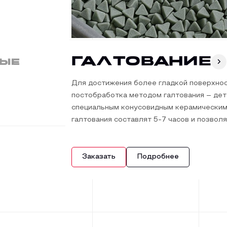
Галтование
вые
Для достижения более гладкой поверхнос
постобработка методом галтования – де
специальным конусовидным керамическим
галтования составлят 5-7 часов и позво
большое количество деталей.
Такой метод применим к деталям габарито
Заказать
Подробнее