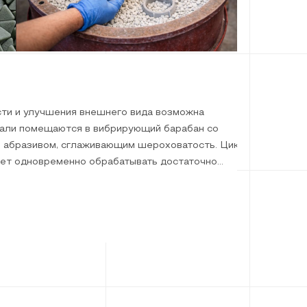
ти и улучшения внешнего вида возможна
тали помещаются в вибрирующий барабан со
 абразивом, сглаживающим шероховатость. Цикл
ляет одновременно обрабатывать достаточно
м от 1 см без хрупких элементов и острых углов.