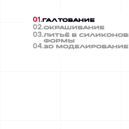
01.
Галтование
02.
Окрашивание
03.
Литьё в силиконо
формы
04.
3D Моделирование