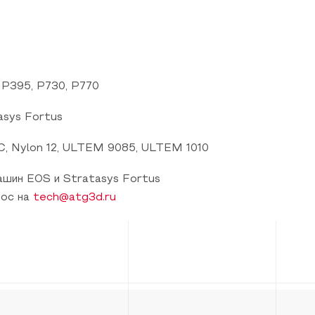
 P395, P730, P770
sys Fortus
C, Nylon 12, ULTEM 9085, ULTEM 1010
шин EOS и Stratasys Fortus
рос на
tech@atg3d.ru